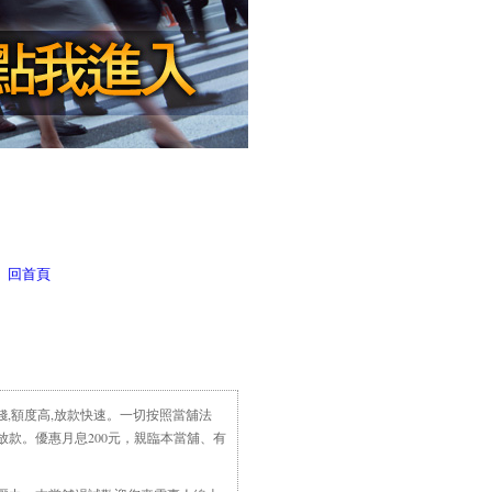
回首頁
首頁
> 典當程序
錢,額度高,放款快速。一切按照當舖法
款。優惠月息200元，親臨本當舖、有