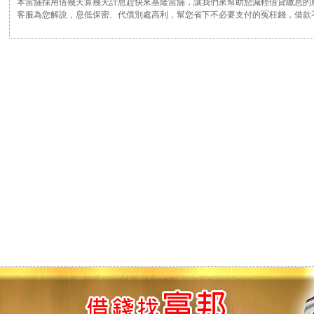
本當舖採用借幾天算幾天計息趕快來基隆當舖，讓我們來幫助您減輕借貸繳息的
客服為您解說，息低保密、代償別處高利，幫您省下不必要支付的冤枉錢，借款