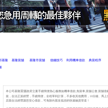
邦基隆
基隆當舖
基隆市當舖
借錢技巧
利用機車借款
典當程序
舖
本公司基隆
政府立案手續簡便熱心服務如機車借款,免留車,當舖公會,當舖借
當舖
規，合法正派經營，手續簡便，全程單利計算，不多收其他費用，10分鐘、馬上放
店面合法經營讓您安心借款，可免除向親友低頭的快速融資管道！